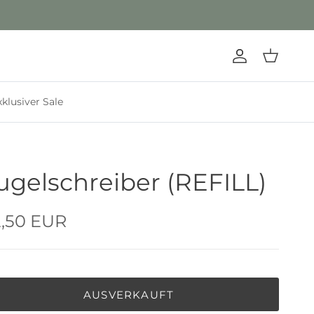
Konto
Einkaufswa
xklusiver Sale
ugelschreiber (REFILL)
,50 EUR
AUSVERKAUFT