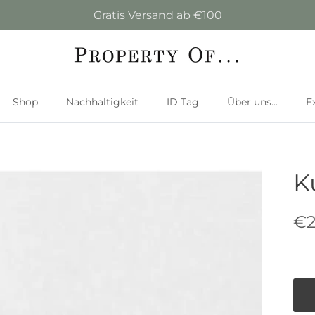
Gratis Versand ab €100
Shop
Nachhaltigkeit
ID Tag
Über uns...
E
K
€2