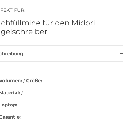
FEKT FÜR:
chfüllmine für den Midori
gelschreiber
chreibung
Volumen:
/
Größe:
1
Material:
/
Laptop:
Garantie: