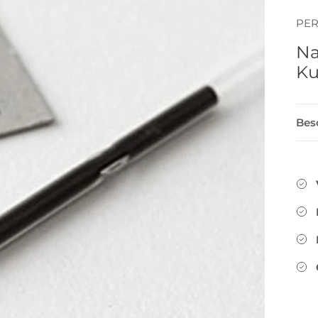
PER
Na
Ku
Bes