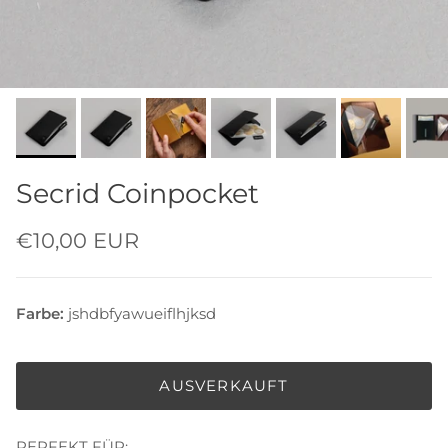
Secrid Coinpocket
€10,00 EUR
Farbe:
jshdbfyawueiflhjksd
AUSVERKAUFT
PERFEKT FÜR: