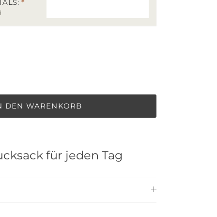
IALS:
*
d
N DEN WARENKORB
cksack für jeden Tag