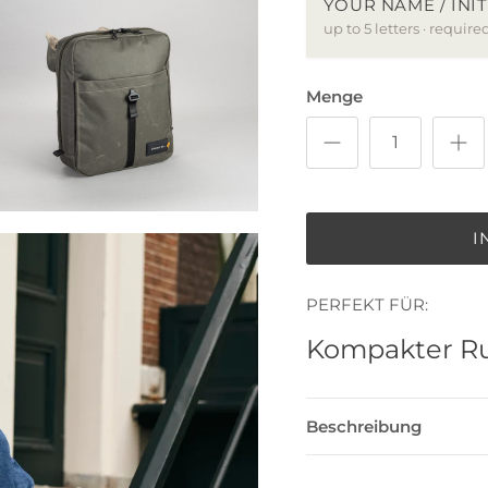
YOUR NAME / INIT
up to 5 letters · require
Menge
I
PERFEKT FÜR:
Kompakter Ru
Beschreibung