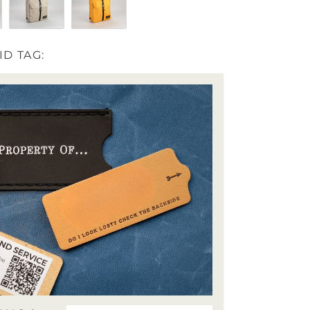
Khaki
Yellow
D TAG: