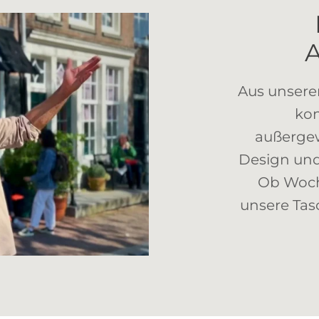
Aus unser
kon
außergew
Design und
Ob Woch
unsere Tasc