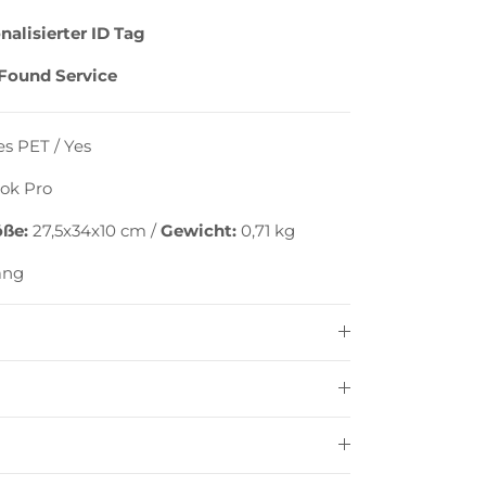
nalisierter ID Tag
Found Service
es PET
/
Yes
ok Pro
öße:
27,5x34x10 cm
/
Gewicht:
0,71
kg
ang